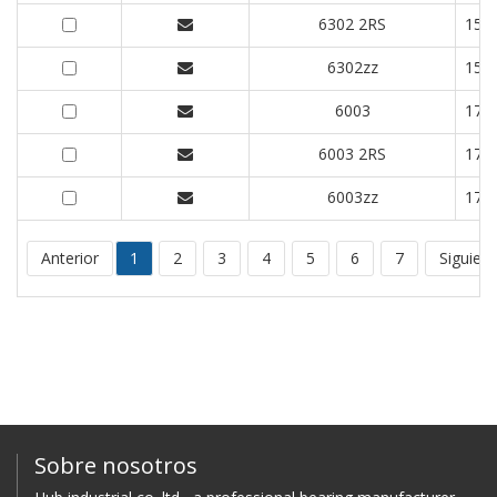
6302 2RS
15
6302zz
15
6003
17
6003 2RS
17
6003zz
17
Anterior
1
2
3
4
5
6
7
Siguien
Sobre nosotros