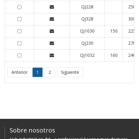
QJ228
250
QJ328
300
QJ1030
150
225
QJ230
270
QJ1032
160
240
Anterior
1
2
Siguiente
Sobre nosotros