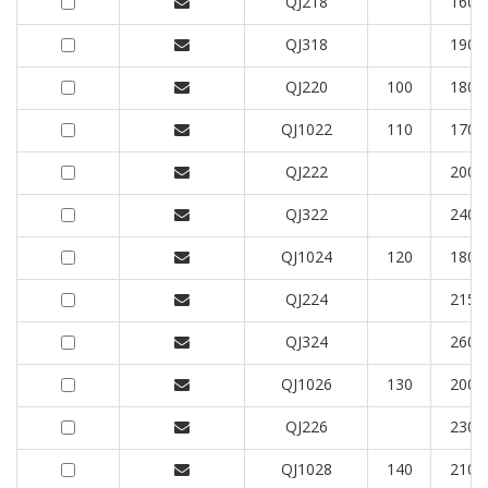
QJ218
160
QJ318
190
QJ220
100
180
QJ1022
110
170
QJ222
200
QJ322
240
QJ1024
120
180
QJ224
215
QJ324
260
QJ1026
130
200
QJ226
230
QJ1028
140
210