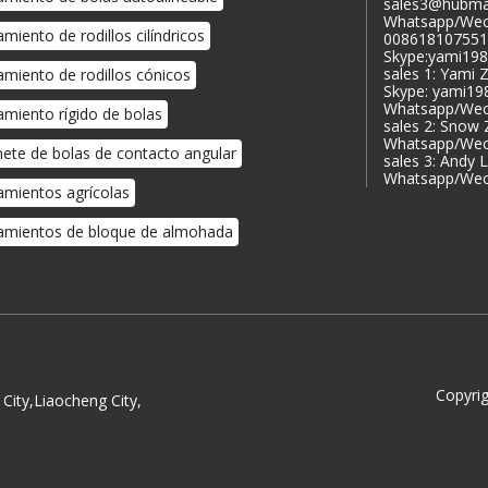
sales3@hubma
Whatsapp/Wec
miento de rodillos cilíndricos
008618107551
Skype:yami19
sales 1: Yami 
miento de rodillos cónicos
Skype: yami1
Whatsapp/Wec
miento rígido de bolas
sales 2: Snow
Whatsapp/Wec
nete de bolas de contacto angular
sales 3: Andy 
Whatsapp/Wec
mientos agrícolas
mientos de bloque de almohada
Copyrig
City,Liaocheng City,