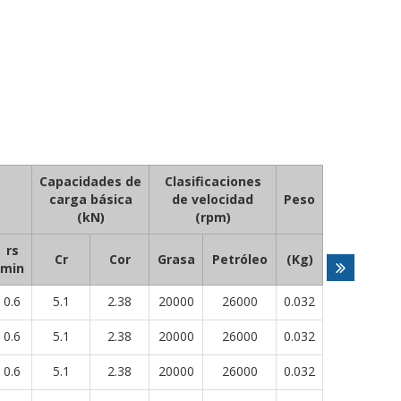
Capacidades de
Clasificaciones
carga básica
de velocidad
Peso
(kN)
(rpm)
rs
Cr
Cor
Grasa
Petróleo
(Kg)
min
0.6
5.1
2.38
20000
26000
0.032
0.6
5.1
2.38
20000
26000
0.032
0.6
5.1
2.38
20000
26000
0.032