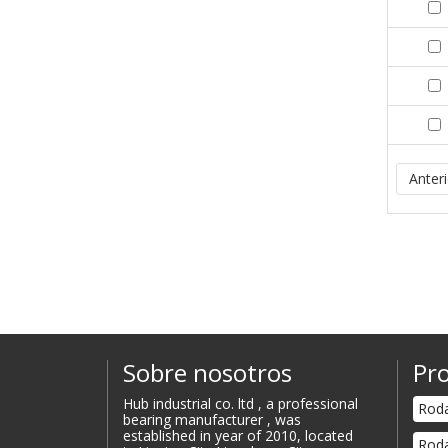
Anteri
Sobre nosotros
Pro
Hub industrial co. ltd , a professional
Roda
bearing manufacturer , was
established in year of 2010, located
Roda