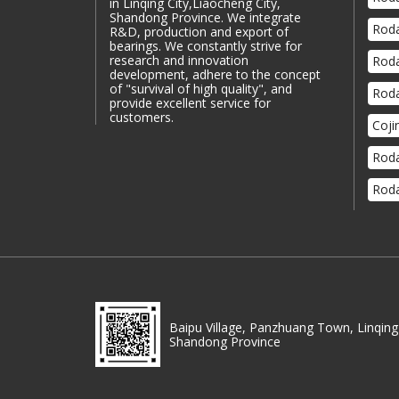
in Linqing City,Liaocheng City,
Shandong Province. We integrate
Roda
R&D, production and export of
bearings. We constantly strive for
research and innovation
Roda
development, adhere to the concept
of "survival of high quality", and
Roda
provide excellent service for
customers.
Coji
Roda
Roda
Baipu Village, Panzhuang Town, Linqing 
Shandong Province