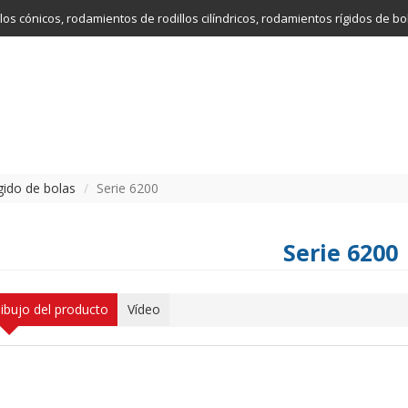
los cónicos, rodamientos de rodillos cilíndricos, rodamientos rígidos de b
gido de bolas
Serie 6200
Serie 6200
dibujo del producto
Vídeo