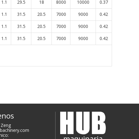
1.1
29.5
18
8000
10000
0.37
1.1
31.5
20.5
7000
9000
0.42
1.1
31.5
20.5
7000
9000
0.42
1.1
31.5
20.5
7000
9000
0.42
enos
i Zeng
ubachinery.com
nico:
maquinaria