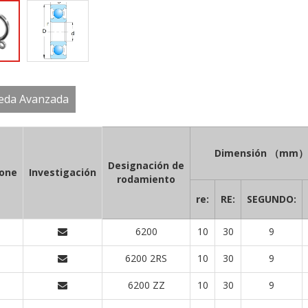
eda Avanzada
Dimensión （mm）
Designación de
ione
Investigación
rodamiento
re:
RE:
SEGUNDO:
6200
10
30
9
6200 2RS
10
30
9
6200 ZZ
10
30
9