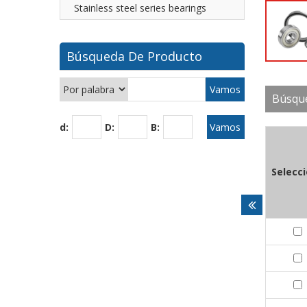
Stainless steel series bearings
Búsqueda De Producto
Búsqu
d:
D:
B:
Selecc