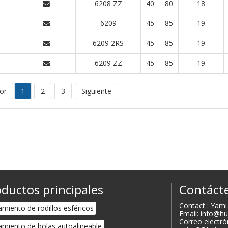
6208 ZZ
40
80
18
6209
45
85
19
6209 2RS
45
85
19
6209 ZZ
45
85
19
or
1
2
3
Siguiente
ductos principales
Contáct
Contact : Yam
miento de rodillos esféricos
Email: info@h
Correo electró
miento de bolas autoalineable