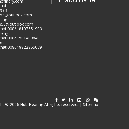
chinery.com
hat:
993
853@outlook.com
Zeng
9853@outlook.com
hat:008618107551993
 Zeng
hat:008615014098401
Lee
hat:008618822865079
ht © 2026 Hub Bearing All rights reserved. |
Sitemap